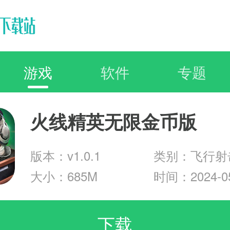
游戏
软件
专题
火线精英无限金币版
版本：v1.0.1
类别：飞行射
大小：685M
时间：2024-05
下载