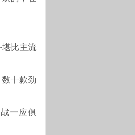
斗堪比主流
数十款劲
战一应俱