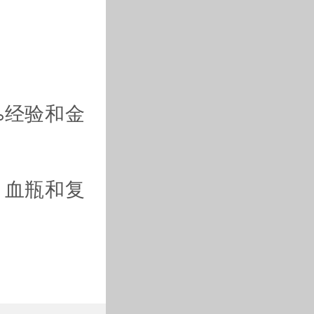
%经验和金
血瓶和复