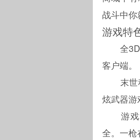
战斗中你
游戏特
全3D视
客户端。
末世科
炫武器游
游戏地
全。一枪