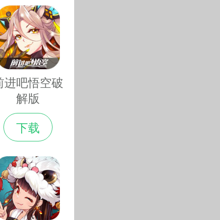
前进吧悟空破
解版
下载