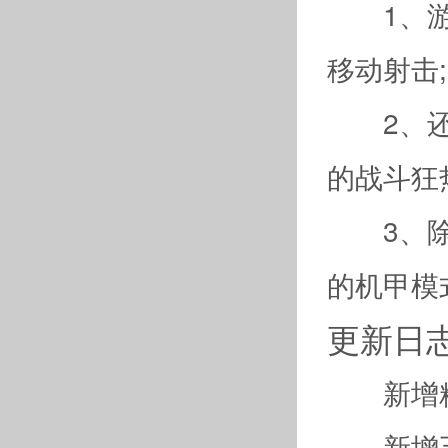
1、游戏
移动射击;
2、还有
的战斗狂
3、除爆
的机甲模
更新日
新增精
新增五