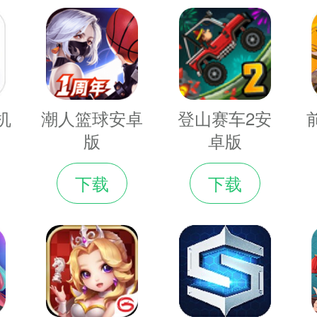
机
潮人篮球安卓
登山赛车2安
版
卓版
下载
下载