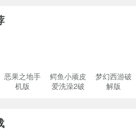
荐
恶果之地手
鳄鱼小顽皮
梦幻西游破
机版
爱洗澡2破
解版
解版
载