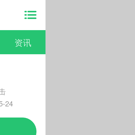
资讯
击
-24