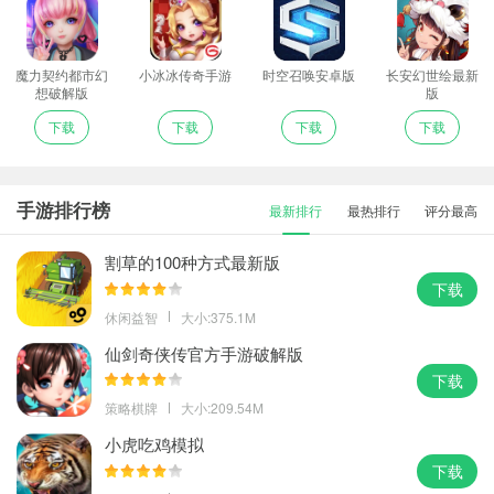
魔力契约都市幻
小冰冰传奇手游
时空召唤安卓版
长安幻世绘最新
想破解版
版
下载
下载
下载
下载
手游排行榜
最新排行
最热排行
评分最高
割草的100种方式最新版
下载
休闲益智
大小:375.1M
仙剑奇侠传官方手游破解版
下载
策略棋牌
大小:209.54M
小虎吃鸡模拟
下载