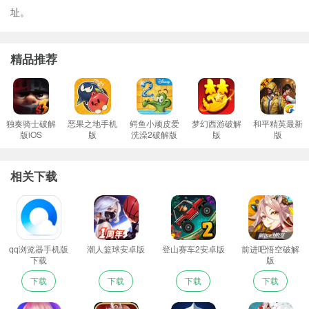
址。
精品推荐
独奏骑士破解
恶果之地手机
鳄鱼小顽皮爱
梦幻西游破解
和平精英最新
版iOS
版
洗澡2破解版
版
版
相关下载
qq浏览器手机版
潮人篮球安卓版
登山赛车2安卓版
前进吧悟空破解
下载
版
下载
下载
下载
下载