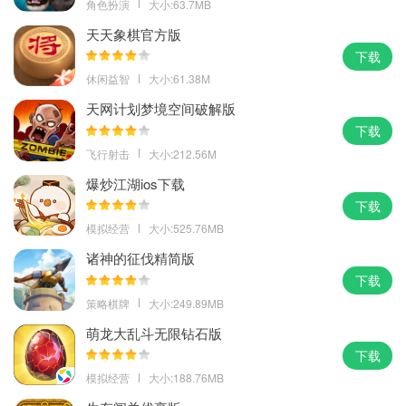
角色扮演
大小:63.7MB
天天象棋官方版
下载
休闲益智
大小:61.38M
天网计划梦境空间破解版
下载
飞行射击
大小:212.56M
爆炒江湖ios下载
下载
模拟经营
大小:525.76MB
诸神的征伐精简版
下载
策略棋牌
大小:249.89MB
萌龙大乱斗无限钻石版
下载
模拟经营
大小:188.76MB