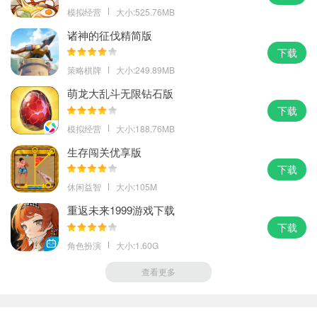
模拟经营
大小:525.76MB
诸神的征伐精简版
下载
策略棋牌
大小:249.89MB
萌龙大乱斗无限钻石版
下载
模拟经营
大小:188.76MB
生存闯关优享版
下载
休闲益智
大小:105M
重返未来1999游戏下载
下载
角色扮演
大小:1.60G
查看更多