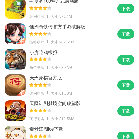
割草的100种方式最新版
下载
休闲益智
大小:375.1M
仙剑奇侠传官方手游破解版
下载
策略棋牌
大小:209.54M
小虎吃鸡模拟
下载
角色扮演
大小:63.7MB
天天象棋官方版
下载
休闲益智
大小:61.38M
天网计划梦境空间破解版
下载
飞行射击
大小:212.56M
爆炒江湖ios下载
下载