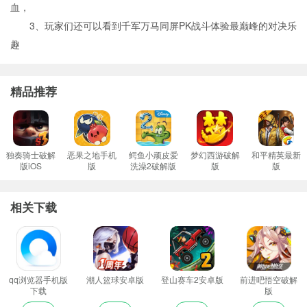
血，
3、玩家们还可以看到千军万马同屏PK战斗体验最巅峰的对决乐
趣
精品推荐
独奏骑士破解
恶果之地手机
鳄鱼小顽皮爱
梦幻西游破解
和平精英最新
版iOS
版
洗澡2破解版
版
版
相关下载
qq浏览器手机版
潮人篮球安卓版
登山赛车2安卓版
前进吧悟空破解
下载
版