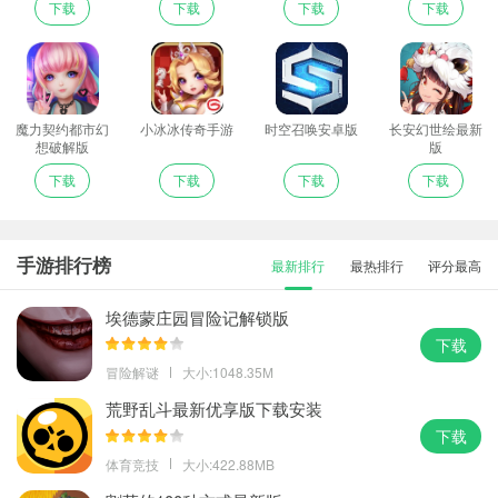
下载
下载
下载
下载
魔力契约都市幻
小冰冰传奇手游
时空召唤安卓版
长安幻世绘最新
想破解版
版
下载
下载
下载
下载
手游排行榜
最新排行
最热排行
评分最高
埃德蒙庄园冒险记解锁版
下载
冒险解谜
大小:1048.35M
荒野乱斗最新优享版下载安装
下载
体育竞技
大小:422.88MB