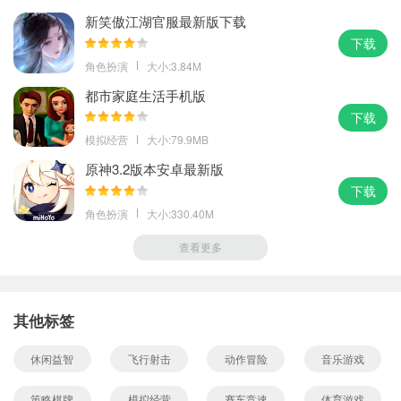
新笑傲江湖官服最新版下载
下载
角色扮演
大小:3.84M
都市家庭生活手机版
下载
模拟经营
大小:79.9MB
原神3.2版本安卓最新版
下载
角色扮演
大小:330.40M
查看更多
其他标签
休闲益智
飞行射击
动作冒险
音乐游戏
策略棋牌
模拟经营
赛车竞速
体育游戏