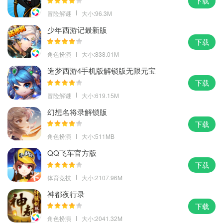
下载
冒险解谜
大小:96.3M
少年西游记最新版
下载
角色扮演
大小:838.01M
造梦西游4手机版解锁版无限元宝
下载
冒险解谜
大小:619.15M
幻想名将录解锁版
下载
角色扮演
大小:511MB
QQ飞车官方版
下载
体育竞技
大小:2107.96M
神都夜行录
下载
角色扮演
大小:2041.32M