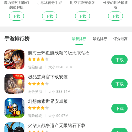
魔力契约都市幻
小冰冰传奇手游
时空召唤安卓版
长安幻世绘最新
想破解版
版
下载
下载
下载
下载
手游排行榜
最新排行
最热排行
评分最高
航海王热血航线精简版无限钻石
下载
冒险解谜
大小:3343.73M
极品芝麻官下载安装
下载
角色扮演
大小:838.14M
幻想像素世界安卓版
下载
冒险解谜
大小:90.97M
火柴人战争遗产无限钻石下载