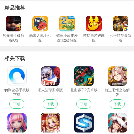
精品推荐
独奏骑士破解
恶果之地手机
鳄鱼小顽皮爱
梦幻西游破解
和平精英最新
版iOS
版
洗澡2破解版
版
版
相关下载
qq浏览器手机版
潮人篮球安卓版
登山赛车2安卓版
前进吧悟空破解
下载
版
下载
下载
下载
下载