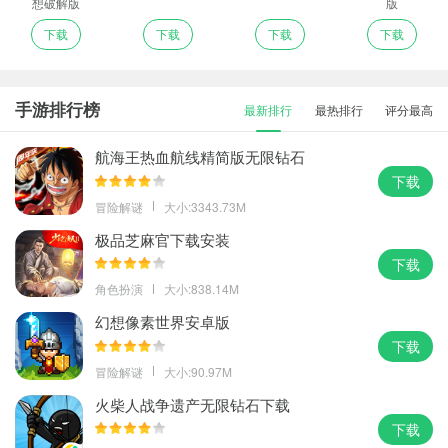
想破解版
版
下载
下载
下载
下载
手游排行榜
最新排行
最热排行
评分最高
航海王热血航线精简版无限钻石
下载
冒险解谜
大小:3343.73M
极品芝麻官下载安装
下载
角色扮演
大小:838.14M
幻想像素世界安卓版
下载
冒险解谜
大小:90.97M
火柴人战争遗产无限钻石下载
下载