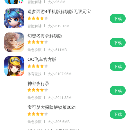
冒险解谜
大小:96.3M
造梦西游4手机版解锁版无限元宝
下载
冒险解谜
大小:619.15M
幻想名将录解锁版
下载
角色扮演
大小:511MB
QQ飞车官方版
下载
体育竞技
大小:2107.96M
神都夜行录
下载
角色扮演
大小:2041.32M
宝可梦大探险解锁版2021
下载
角色扮演
大小:306.6MB