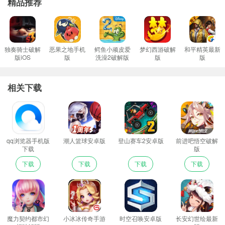
精品推荐
独奏骑士破解
恶果之地手机
鳄鱼小顽皮爱
梦幻西游破解
和平精英最新
版iOS
版
洗澡2破解版
版
版
相关下载
qq浏览器手机版
潮人篮球安卓版
登山赛车2安卓版
前进吧悟空破解
下载
版
下载
下载
下载
下载
魔力契约都市幻
小冰冰传奇手游
时空召唤安卓版
长安幻世绘最新