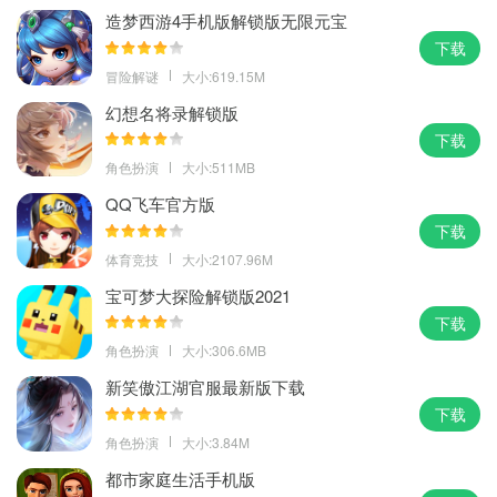
造梦西游4手机版解锁版无限元宝
下载
冒险解谜
大小:619.15M
幻想名将录解锁版
下载
角色扮演
大小:511MB
QQ飞车官方版
下载
体育竞技
大小:2107.96M
宝可梦大探险解锁版2021
下载
角色扮演
大小:306.6MB
新笑傲江湖官服最新版下载
下载
角色扮演
大小:3.84M
都市家庭生活手机版