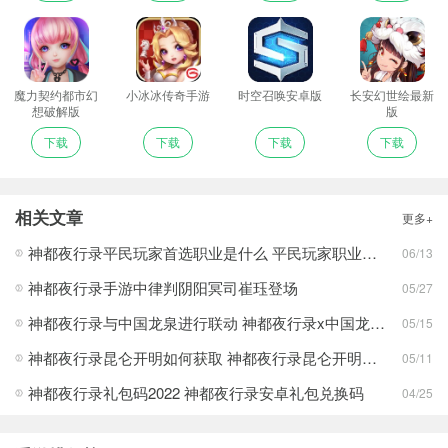
魔力契约都市幻
小冰冰传奇手游
时空召唤安卓版
长安幻世绘最新
想破解版
版
下载
下载
下载
下载
相关文章
更多+
神都夜行录平民玩家首选职业是什么 平民玩家职业选择推荐
06/13
神都夜行录手游中律判阴阳冥司崔珏登场
05/27
神都夜行录与中国龙泉进行联动 神都夜行录x中国龙泉联动相关介绍
05/15
神都夜行录昆仑开明如何获取 神都夜行录昆仑开明攻略
05/11
神都夜行录礼包码2022 神都夜行录安卓礼包兑换码
04/25