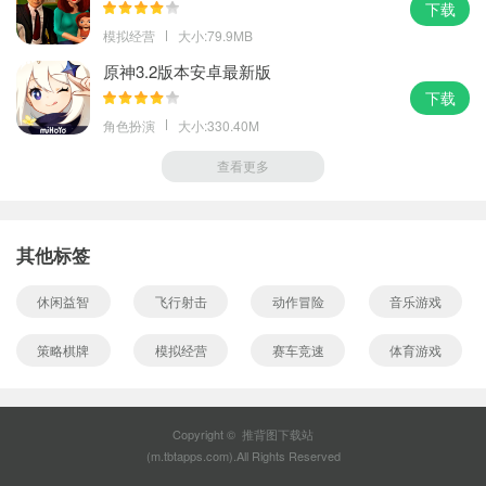
下载
模拟经营
大小:79.9MB
原神3.2版本安卓最新版
下载
角色扮演
大小:330.40M
查看更多
其他标签
休闲益智
飞行射击
动作冒险
音乐游戏
策略棋牌
模拟经营
赛车竞速
体育游戏
Copyright © 推背图下载站
(m.tbtapps.com).All Rights Reserved