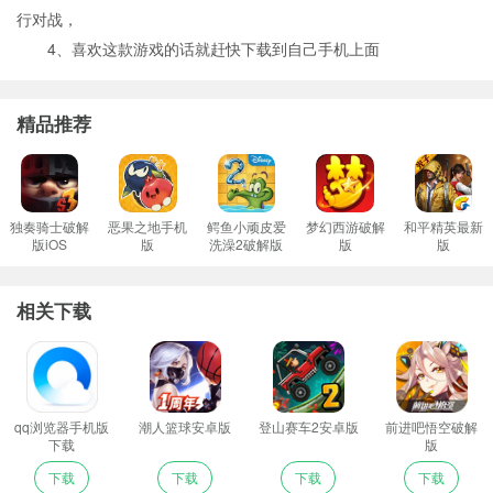
行对战，
4、喜欢这款游戏的话就赶快下载到自己手机上面
精品推荐
独奏骑士破解
恶果之地手机
鳄鱼小顽皮爱
梦幻西游破解
和平精英最新
版iOS
版
洗澡2破解版
版
版
相关下载
qq浏览器手机版
潮人篮球安卓版
登山赛车2安卓版
前进吧悟空破解
下载
版
下载
下载
下载
下载