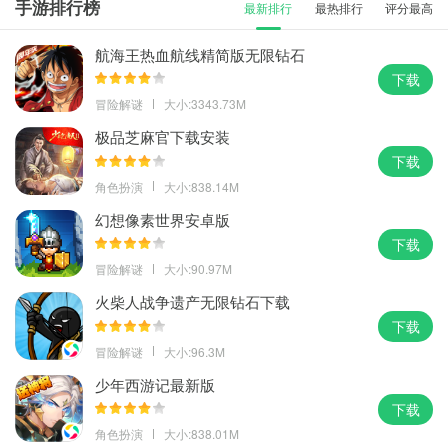
手游排行榜
最新排行
最热排行
评分最高
航海王热血航线精简版无限钻石
下载
冒险解谜
大小:3343.73M
极品芝麻官下载安装
下载
角色扮演
大小:838.14M
幻想像素世界安卓版
下载
冒险解谜
大小:90.97M
火柴人战争遗产无限钻石下载
下载
冒险解谜
大小:96.3M
少年西游记最新版
下载
角色扮演
大小:838.01M