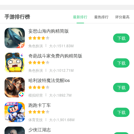
手游排行榜
最新排行
最热排行
评分最高
妄想山海内购精简版
下载
角色扮演
大小:1511.83M
奇葩战斗家免费内购精简版
下载
角色扮演
大小:1012.71M
哈利波特魔法觉醒ios
下载
模拟经营
大小:1892.7M
跑跑卡丁车
下载
体育竞技
大小:1,901.68M
少侠江湖志