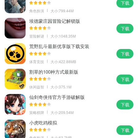
下载
角色扮演
大小:799.44M
埃德蒙庄园冒险记解锁版
下载
冒险解谜
大小:1048.35M
荒野乱斗最新优享版下载安装
下载
体育竞技
大小:422.88MB
割草的100种方式最新版
下载
休闲益智
大小:375.1M
仙剑奇侠传官方手游破解版
下载
策略棋牌
大小:209.54M
小虎吃鸡模拟
下载
角色扮演
大小:63.7MB