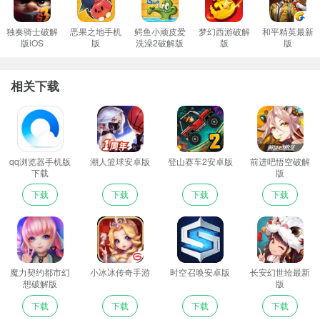
独奏骑士破解
恶果之地手机
鳄鱼小顽皮爱
梦幻西游破解
和平精英最新
版iOS
版
洗澡2破解版
版
版
相关下载
qq浏览器手机版
潮人篮球安卓版
登山赛车2安卓版
前进吧悟空破解
下载
版
下载
下载
下载
下载
魔力契约都市幻
小冰冰传奇手游
时空召唤安卓版
长安幻世绘最新
想破解版
版
下载
下载
下载
下载