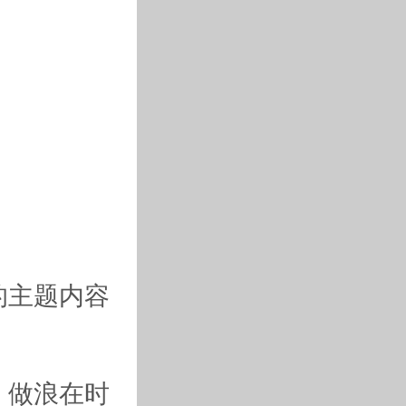
的主题内容
，做浪在时