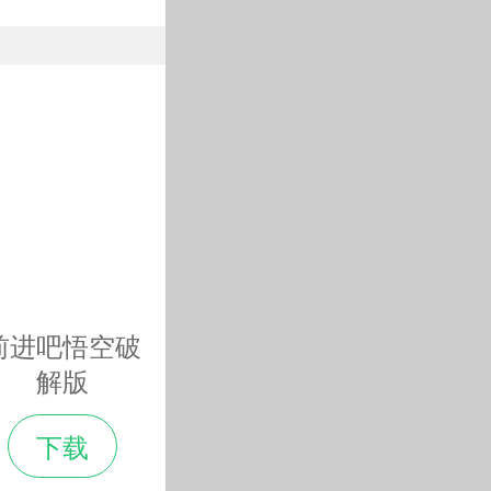
前进吧悟空破
解版
下载