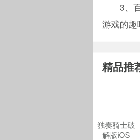
3、百变
游戏的趣
精品推
独奏骑士破
解版iOS