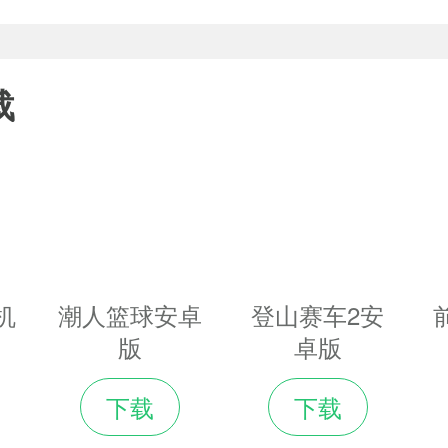
解版
载
机
潮人篮球安卓
登山赛车2安
版
卓版
下载
下载