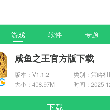
游戏
软件
专题
咸鱼之王官方版下载
版本：V1.1.2
类别：策略棋
大小：408.97M
时间：2025-12
下载