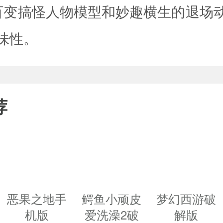
搞怪人物模型和妙趣横生的退场
味性。
荐
恶果之地手
鳄鱼小顽皮
梦幻西游破
机版
爱洗澡2破
解版