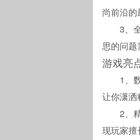
尚前沿的
3、全新
思的问
游戏亮
1、数十
让你潇洒
2、精选
现玩家擅